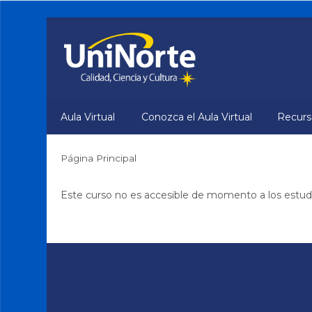
Salta
al
contenido
principal
Aula Virtual
Conozca el Aula Virtual
Recurso
Página Principal
Este curso no es accesible de momento a los estud