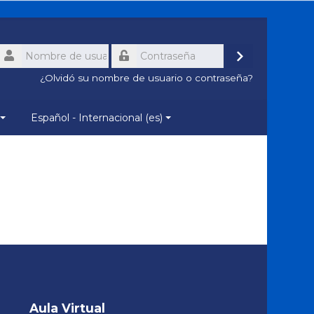
Nombre
de
Acceder
Contraseña
usuario
¿Olvidó su nombre de usuario o contraseña?
Español - Internacional ‎(es)‎
Salta
Aula
Aula Virtual