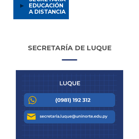
►
EDUCACIÓN
Español - Internacional ‎(es)‎
A DISTANCIA
SECRETARÍA DE LUQUE