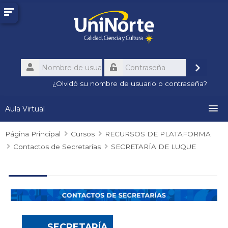
Salta
al
contenido
principal
Nombre
de
Accede
Contraseña
usuario
¿Olvidó su nombre de usuario o contraseña?
Aula Virtual
Página Principal
Conozca el Aula Virtual
Cursos
RECURSOS DE PLATAFORMA
Contactos de Secretarías
SECRETARÍA DE LUQUE
Recursos Institucionales
Calendario Académico
Contactos
SECRETARÍA