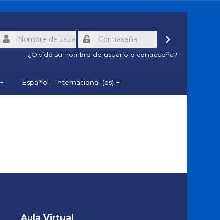
Nombre
de
Acceder
Contraseña
usuario
¿Olvidó su nombre de usuario o contraseña?
Español - Internacional ‎(es)‎
Salta
Aula
Aula Virtual