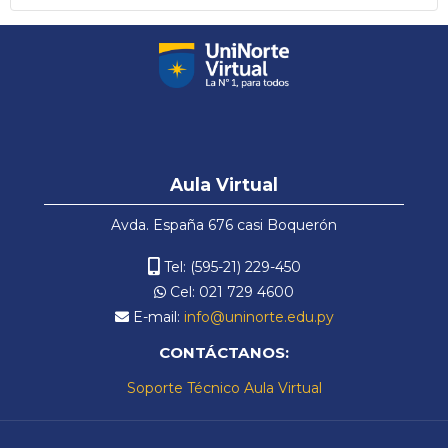
Português - Brasil ‎(pt_br)‎
Pular
Aula
Aula Virtual
Virtual
Avda. España 676 casi Boquerón
Tel: (595-21) 229-450
Cel: 021 729 4600
E-mail:
info@uninorte.edu.py
CONTÁCTANOS:
Soporte Técnico Aula Virtual