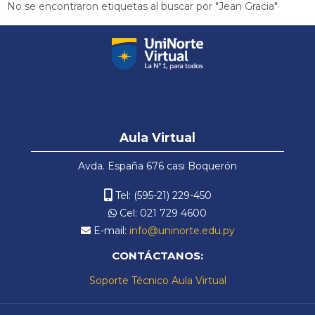
No se encontraron etiquetas al buscar por "Jean Gracia"
Español - Internacional ‎(es)‎
Salta
Aula
Aula Virtual
Virtual
Avda. España 676 casi Boquerón
Tel: (595-21) 229-450
Cel: 021 729 4600
E-mail:
info@uninorte.edu.py
CONTÁCTANOS:
Soporte Técnico Aula Virtual