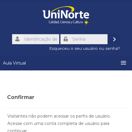
Ir
para
o
conteúdo
principal
Identificação
de
Acessa
Senha
usuário
Esqueceu o seu usuário ou senha?
Aula Virtual
Conozca el Aula Virtual
Recursos Institucionales
Confirmar
Calendario Académico
Visitantes não podem acessar os perfis de usuário.
Acesse com uma conta completa de usuário para
Contactos
continuar.