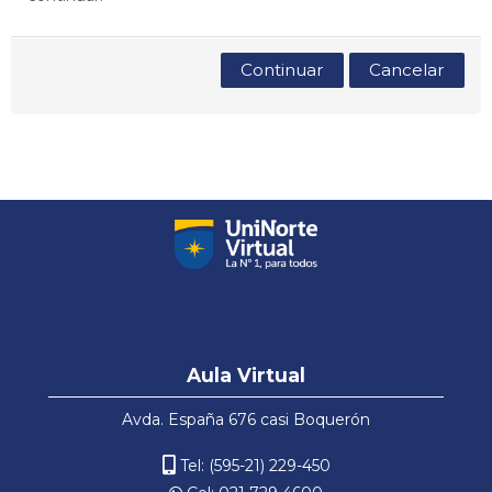
Português - Brasil ‎(pt_br)‎
Continuar
Cancelar
Pular
Aula
Aula Virtual
Virtual
Avda. España 676 casi Boquerón
Tel: (595-21) 229-450