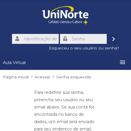
Ir
para
o
conteúdo
principal
Identificação
de
Acessa
Senha
usuário
Esqueceu o seu usuário ou senha?
Aula Virtual
Página inicial
Conozca el Aula Virtual
Acessar
Senha esquecida
Recursos Institucionales
Para redefinir sua senha,
preencha seu usuário ou seu
email abaixo. Se sua conta for
Calendario Académico
encontrada no banco de
dados, um email será enviado
Contactos
para seu endereço de email,