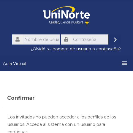
Salta
al
contenido
principal
Nombre
de
Accede
Contraseña
usuario
¿Olvidó su nombre de usuario o contraseña?
Aula Virtual
Conozca el Aula Virtual
Recursos Institucionales
Confirmar
Calendario Académico
Los invitados no pueden acceder a los perfiles de los
usuarios. Acceda al sistema con un usuario para
Contactos
continuar.